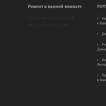
ПОП
Советы, как сделать в ванной
Ка
в Ван
комнате хороший ремонт
Ди
Ре
Дома
Ва
Инте
Пр
в Ван