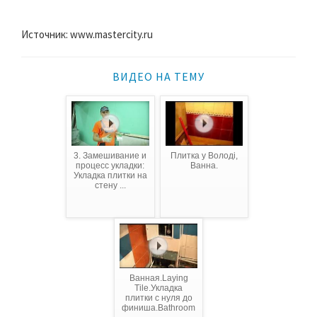
Источник: www.mastercity.ru
ВИДЕО НА ТЕМУ
3. Замешивание и
Плитка у Володі,
процесс укладки:
Ванна.
Укладка плитки на
стену ...
Ванная.Laying
Tile.Укладка
плитки c нуля до
финиша.Bathroom